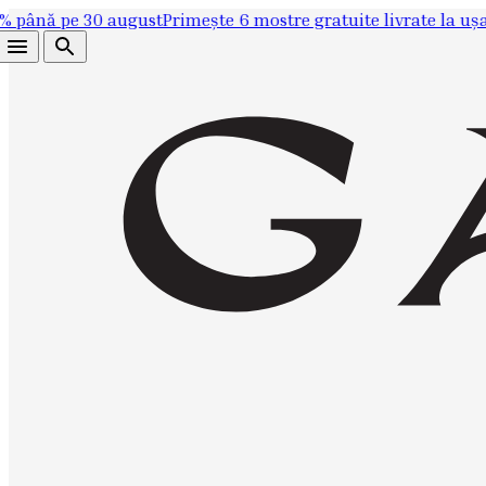
 pe 30 august
Primește 6 mostre gratuite livrate la ușa ta sa