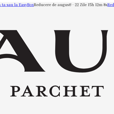
u la EasyBox
Reducere de august! -
22 Zile 15h 12m 8s
Reducere 