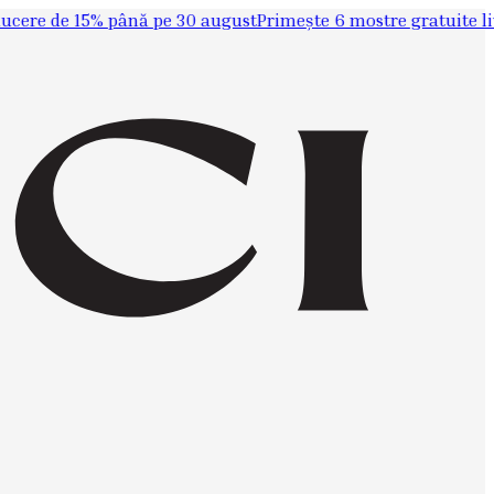
de 15% până pe 30 august
Primește 6 mostre gratuite livrate l