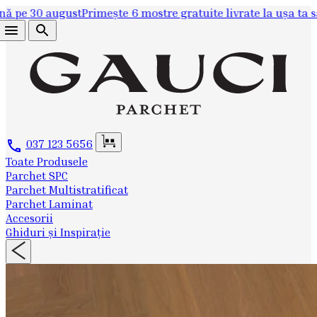
gust
Primește 6 mostre gratuite livrate la ușa ta sau la EasyB
037 123 5656
Toate Produsele
Parchet SPC
Parchet Multistratificat
Parchet Laminat
Accesorii
Ghiduri și Inspirație