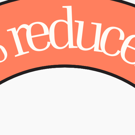
d
u
e
r
%