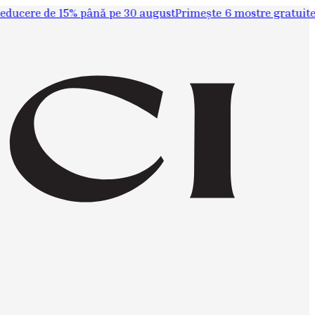
cere de 15% până pe 30 august
Primește 6 mostre gratuite liv