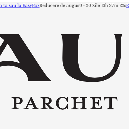
a sau la EasyBox
Reducere de august! -
20 Zile 13h 37m 22s
Redu