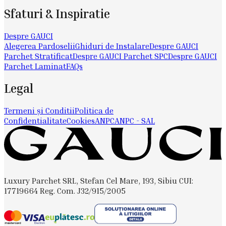
Sfaturi & Inspiratie
Despre GAUCI
Alegerea Pardoselii
Ghiduri de Instalare
Despre GAUCI
Parchet Stratificat
Despre GAUCI Parchet SPC
Despre GAUCI
Parchet Laminat
FAQs
Legal
Termeni și Conditii
Politica de
Confidentialitate
Cookies
ANPC
ANPC - SAL
Luxury Parchet SRL, Stefan Cel Mare, 193, Sibiu CUI:
17719664 Reg. Com. J32/915/2005