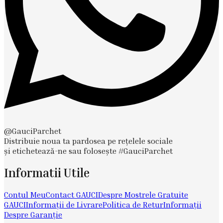
@GauciParchet
Distribuie noua ta pardosea pe rețelele sociale
și etichetează-ne sau folosește #GauciParchet
Informatii Utile
Contul Meu
Contact GAUCI
Despre Mostrele Gratuite
GAUCI
Informații de Livrare
Politica de Retur
Informații
Despre Garanție