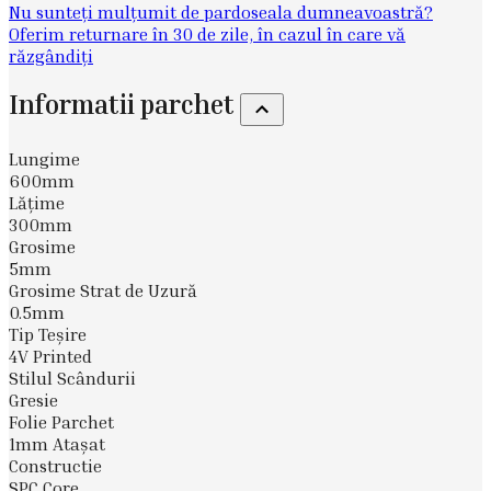
Nu sunteți mulțumit de pardoseala dumneavoastră?
Oferim returnare în 30 de zile, în cazul în care vă
răzgândiți
Informatii parchet
Lungime
600mm
Lăţime
300mm
Grosime
5mm
Grosime Strat de Uzură
0.5mm
Tip Teşire
4V Printed
Stilul Scândurii
Gresie
Folie Parchet
1mm Atașat
Constructie
SPC Core