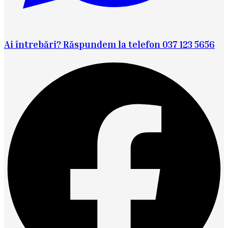
Ai întrebări? Răspundem la telefon 037 123 5656