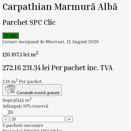
Carpathian Marmură Albă
Parchet SPC Clic
In stoc
Livrare incepand de Miercuri, 12 August 2026
2
126
107.1
lei
m
272.16
231.34
lei
Per pachet inc. TVA
2
2.16 m
Per pachet
Comandă mostră gratuită
2
Suprafață m
Adăugați 10% rezervă
−
+
5 pachete necesare
Preț total
1360.80
1156.68
lei